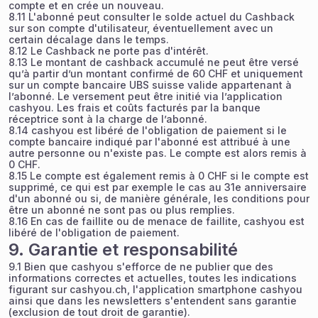
compte et en crée un nouveau.
8.11 L'abonné peut consulter le solde actuel du Cashback
sur son compte d'utilisateur, éventuellement avec un
certain décalage dans le temps.
8.12 Le Cashback ne porte pas d'intérêt.
8.13 Le montant de cashback accumulé ne peut être versé
qu’à partir d’un montant confirmé de 60 CHF et uniquement
sur un compte bancaire UBS suisse valide appartenant à
l’abonné. Le versement peut être initié via l’application
cashyou. Les frais et coûts facturés par la banque
réceptrice sont à la charge de l’abonné.
8.14 cashyou est libéré de l'obligation de paiement si le
compte bancaire indiqué par l'abonné est attribué à une
autre personne ou n'existe pas. Le compte est alors remis à
0 CHF.
8.15 Le compte est également remis à 0 CHF si le compte est
supprimé, ce qui est par exemple le cas au 31e anniversaire
d'un abonné ou si, de manière générale, les conditions pour
être un abonné ne sont pas ou plus remplies.
8.16 En cas de faillite ou de menace de faillite, cashyou est
libéré de l'obligation de paiement.
9. Garantie et responsabilité
9.1 Bien que cashyou s'efforce de ne publier que des
informations correctes et actuelles, toutes les indications
figurant sur cashyou.ch, l'application smartphone cashyou
ainsi que dans les newsletters s'entendent sans garantie
(exclusion de tout droit de garantie).