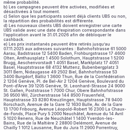
même probabilité.
b) Les campagnes peuvent être activées, modifiées et
désactivées à tout moment.
c) Selon que les participants soient déjà clients UBS ou non,
la répartition des probabilités est différente.
d) Les nouveaux clients UBS doivent enregistrer une carte
UBS valide avec une date d’expiration correspondante dans
l’application avant le 31.01.2026 afin de débloquer le
cashback.
e) Les prix instantanés peuvent être retirés jusqu’au
07.11.2025 aux adresses suivantes : Bahnhofstrasse 61 5000
Aarau, Badstrasse 12 5400 Baden, Frohburgstrasse 17 4600
Olten, Amthausplatz 1 4500 Solothurn, Hauptstrasse 1 5200
Brugg, Aeschenvorstadt 1 4051 Basel, Marktplatz 17 4051
Basel, Hauptstrasse 68 4132 Muttenz, Bubenbergplatz 3
3011 Bern, Nidaugasse 49 2502 Biel, Bahnhofstrasse 53
3400 Burgdorf, Bälliz 1 3600 Thun, Rue de la Confédération
2 1204 Genève, Pl. de Bel-Air 2 1204 Genève, Boulevard du
Pont-d'Arve 39 1205 Genève, St. Leonhard-Strasse 24 9000
St. Gallen, Poststrasse 1 7000 Chur, Obere Bahnhofstrasse
36 9500 Wil, Zürcherstrasse 144 8500 Frauenfeld,
Hauptstrasse 33 8280 Kreuzlingen, Hauptstrasse 78 9400
Rorschach, Avenue de la Gare 12 1630 Bulle, Av. de la Gare
13 1700 Fribourg, Avenue Léopold-Robert 16 2300 La Chaux-
de-Fonds, Place Pury 5 2000 Neuchâtel, Avenue du 14 Avril
5 1020 Renens, Rue de Neuchâtel 1 1400 Yverdon-les-
Bains, Rue de la Maltière 2 28800 Delémont, Avenue de
Chailly 1 1012 Lausanne, Rue du Jura 11 2900 Porrentruy,