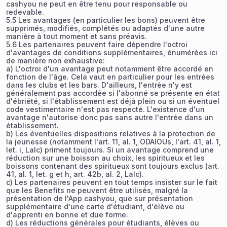
cashyou ne peut en être tenu pour responsable ou
redevable.
5.5 Les avantages (en particulier les bons) peuvent être
supprimés, modifiés, complétés ou adaptés d'une autre
manière à tout moment et sans préavis.
5.6 Les partenaires peuvent faire dépendre l'octroi
d'avantages de conditions supplémentaires, énumérées ici
de manière non exhaustive:
a) L'octroi d'un avantage peut notamment être accordé en
fonction de l'âge. Cela vaut en particulier pour les entrées
dans les clubs et les bars. D'ailleurs, l'entrée n'y est
généralement pas accordée si l'abonné se présente en état
d'ébriété, si l'établissement est déjà plein ou si un éventuel
code vestimentaire n'est pas respecté. L'existence d'un
avantage n'autorise donc pas sans autre l'entrée dans un
établissement.
b) Les éventuelles dispositions relatives à la protection de
la jeunesse (notamment l'art. 11, al. 1, ODAlOUs, l'art. 41, al. 1,
let. i, Lalc) priment toujours. Si un avantage comprend une
réduction sur une boisson au choix, les spiritueux et les
boissons contenant des spiritueux sont toujours exclus (art.
41, al. 1, let. g et h, art. 42b, al. 2, Lalc).
c) Les partenaires peuvent en tout temps insister sur le fait
que les Benefits ne peuvent être utilisés, malgré la
présentation de l'App cashyou, que sur présentation
supplémentaire d'une carte d'étudiant, d'élève ou
d'apprenti en bonne et due forme.
d) Les réductions générales pour étudiants, élèves ou