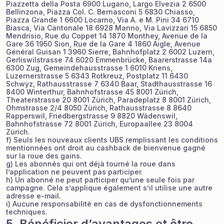
Piazzetta della Posta 6900 Lugano, Largo Elvezia 2 6500
Bellinzona, Piazza Col. C. Bernasconi 5 6830 Chiasso,
Piazza Grande 1 6600 Locarno, Via A. e M. Pini 34 6710
Biasca, Via Cantonale 18 6928 Manno, Via Lavizzari 15 6850
Mendrisio, Rue du Coppet 14 1870 Monthey, Avenue de la
Gare 36 1950 Sion, Rue de la Gare 4 1860 Aigle, Avenue
Général Guisan 1 3960 Sierre, Bahnhofplatz 2 6002 Luzern,
Gerliswilstrasse 74 6020 Emmenbrücke, Baarerstrasse 14a
6300 Zug, Gemeindehausstrasse 1 6010 Kriens,
Luzernerstrasse 5 6343 Rotkreuz, Postplatz 11 6430
Schwyz, Rathausstrasse 7 6340 Baar, Stadthausstrasse 16
8400 Winterthur, Bahnhofstrasse 45 8001 Zürich,
Theaterstrasse 20 8001 Zürich, Paradeplatz 8 8001 Zürich,
Ohmstrasse 2/4 8050 Zürich, Rathausstrasse 8 8640
Rapperswil, Friedbergstrasse 9 8820 Wädenswil,
Bahnhofstrasse 72 8001 Zürich, Europaallee 23 8004
Zürich.
f) Seuls les nouveaux clients UBS remplissant les conditions
mentionnées ont droit au cashback de bienvenue gagné
sur la roue des gains.
g) Les abonnés qui ont déjà tourné la roue dans
l’application ne peuvent pas participer.
h) Un abonné ne peut participer qu’une seule fois par
campagne. Cela s’applique également s’il utilise une autre
adresse e-mail.
i) Aucune responsabilité en cas de dysfonctionnements
techniques.
5. Bénéficier d’avantages et être